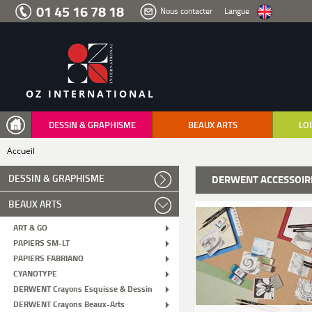
Aller
01 45 16 78 18
Nous contacter
Langue
au
menu
Aller
au
contenu
Aller
à
la
recherche
OZ INTERNATIONAL
DESSIN & GRAPHISME
BEAUX ARTS
LOI
Accueil
DESSIN & GRAPHISME
DERWENT ACCESSOIR
BEAUX ARTS
ART & GO
PAPIERS SM-LT
PAPIERS FABRIANO
CYANOTYPE
DERWENT Crayons Esquisse & Dessin
DERWENT Crayons Beaux-Arts