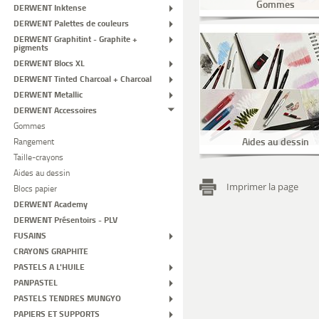
Gommes
DERWENT Inktense
DERWENT Palettes de couleurs
DERWENT Graphitint - Graphite +
pigments
DERWENT Blocs XL
DERWENT Tinted Charcoal + Charcoal
DERWENT Metallic
DERWENT Accessoires
Gommes
Aides au dessin
Rangement
Taille-crayons
Aides au dessin
Imprimer la page
Blocs papier
DERWENT Academy
DERWENT Présentoirs - PLV
FUSAINS
CRAYONS GRAPHITE
PASTELS A L'HUILE
PANPASTEL
PASTELS TENDRES MUNGYO
PAPIERS ET SUPPORTS