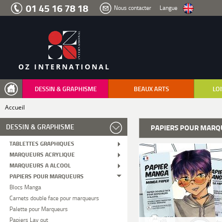
Aller
01 45 16 78 18
Nous contacter
Langue
au
menu
Aller
au
contenu
Aller
à
la
recherche
OZ INTERNATIONAL
DESSIN & GRAPHISME
BEAUX ARTS
LOI
Accueil
DESSIN & GRAPHISME
PAPIERS POUR MARQ
TABLETTES GRAPHIQUES
MARQUEURS ACRYLIQUE
MARQUEURS A ALCOOL
PAPIERS POUR MARQUEURS
Blocs Manga
Carnets double face pour marqueurs
Palette pour Marqueurs
Papiers Lay out