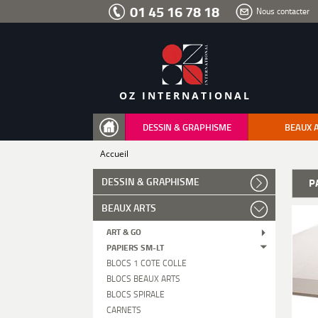
Aller
01 45 16 78 18
Nous contacter
au
menu
Aller
au
contenu
Aller
à
la
recherche
OZ INTERNATIONAL
DESSIN & GRAPHISME
BEAUX 
Accueil
DESSIN & GRAPHISME
P
BEAUX ARTS
ART & GO
PAPIERS SM-LT
BLOCS 1 COTE COLLE
BLOCS BEAUX ARTS
BLOCS SPIRALE
CARNETS