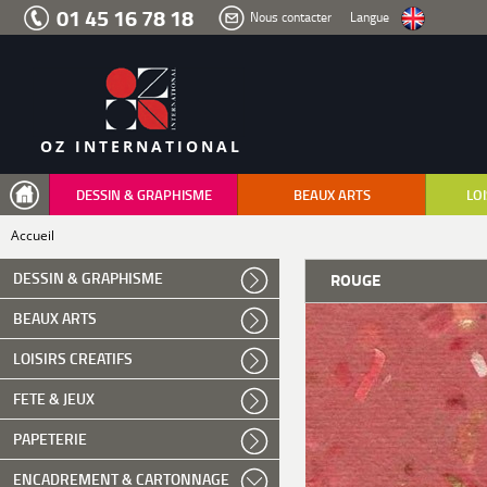
Aller
01 45 16 78 18
Nous contacter
Langue
au
menu
Aller
au
contenu
Aller
à
la
recherche
OZ INTERNATIONAL
DESSIN & GRAPHISME
BEAUX ARTS
LOI
Accueil
DESSIN & GRAPHISME
ROUGE
BEAUX ARTS
LOISIRS CREATIFS
FETE & JEUX
PAPETERIE
ENCADREMENT & CARTONNAGE