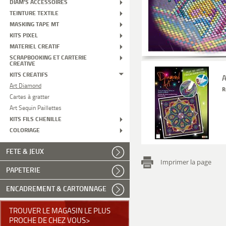
DIAM'S ACCESSOIRES
TEINTURE TEXTILE
MASKING TAPE MT
KITS PIXEL
MATERIEL CREATIF
SCRAPBOOKING ET CARTERIE
CREATIVE
KITS CREATIFS
A
Art Diamond
R
Cartes à gratter
Art Sequin Paillettes
KITS FILS CHENILLE
COLORIAGE
FETE & JEUX
Imprimer la page
PAPETERIE
ENCADREMENT & CARTONNAGE
TROUVER LE MAGASIN LE PLUS
PROCHE DE CHEZ VOUS>