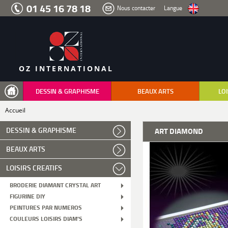
Aller
01 45 16 78 18
Nous contacter
Langue
au
menu
Aller
au
contenu
Aller
à
la
recherche
OZ INTERNATIONAL
DESSIN & GRAPHISME
BEAUX ARTS
LOI
Accueil
DESSIN & GRAPHISME
ART DIAMOND
BEAUX ARTS
LOISIRS CREATIFS
BRODERIE DIAMANT CRYSTAL ART
FIGURINE DIY
PEINTURES PAR NUMEROS
COULEURS LOISIRS DIAM'S