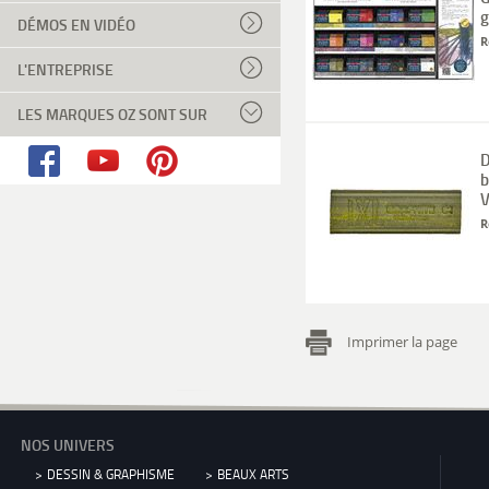
g
DÉMOS EN VIDÉO
R
L'ENTREPRISE
LES MARQUES OZ SONT SUR
D
b
V
R
Imprimer la page
NOS UNIVERS
DESSIN & GRAPHISME
BEAUX ARTS