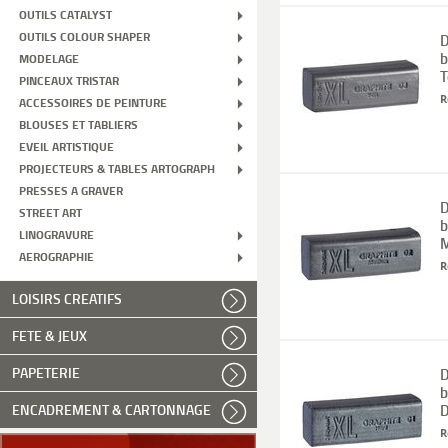
OUTILS CATALYST
OUTILS COLOUR SHAPER
D
b
MODELAGE
T
PINCEAUX TRISTAR
R
ACCESSOIRES DE PEINTURE
BLOUSES ET TABLIERS
EVEIL ARTISTIQUE
PROJECTEURS & TABLES ARTOGRAPH
PRESSES A GRAVER
D
STREET ART
b
LINOGRAVURE
AEROGRAPHIE
R
LOISIRS CREATIFS
FETE & JEUX
PAPETERIE
D
b
D
ENCADREMENT & CARTONNAGE
R