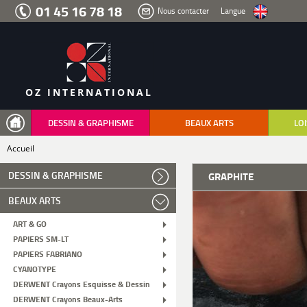
Aller
01 45 16 78 18
Nous contacter
Langue
au
menu
Aller
au
contenu
Aller
à
la
recherche
OZ INTERNATIONAL
DESSIN & GRAPHISME
BEAUX ARTS
LOI
Accueil
DESSIN & GRAPHISME
GRAPHITE
BEAUX ARTS
ART & GO
PAPIERS SM-LT
PAPIERS FABRIANO
CYANOTYPE
DERWENT Crayons Esquisse & Dessin
DERWENT Crayons Beaux-Arts