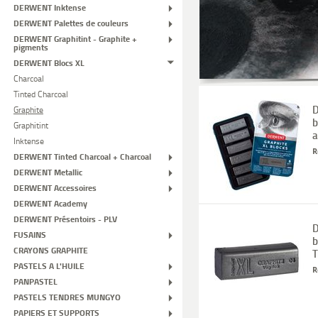
DERWENT Inktense
DERWENT Palettes de couleurs
DERWENT Graphitint - Graphite +
pigments
DERWENT Blocs XL
Charcoal
Tinted Charcoal
D
Graphite
b
Graphitint
a
Inktense
R
DERWENT Tinted Charcoal + Charcoal
DERWENT Metallic
DERWENT Accessoires
DERWENT Academy
DERWENT Présentoirs - PLV
D
FUSAINS
b
CRAYONS GRAPHITE
T
PASTELS A L'HUILE
R
PANPASTEL
PASTELS TENDRES MUNGYO
PAPIERS ET SUPPORTS