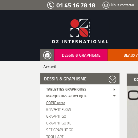
Aller
01 45 16 78 18
Nous contacter
au
menu
Aller
au
contenu
Aller
à
la
recherche
OZ INTERNATIONAL
DESSIN & GRAPHISME
BEAUX 
Accueil
DESSIN & GRAPHISME
C
TABLETTES GRAPHIQUES
MARQUEURS ACRYLIQUE
COPIC acrea
GRAPH'IT FLOW
GRAPH'IT GO
GRAPH'IT GO XL
SET GRAPH'IT GO
TOOLI-ART