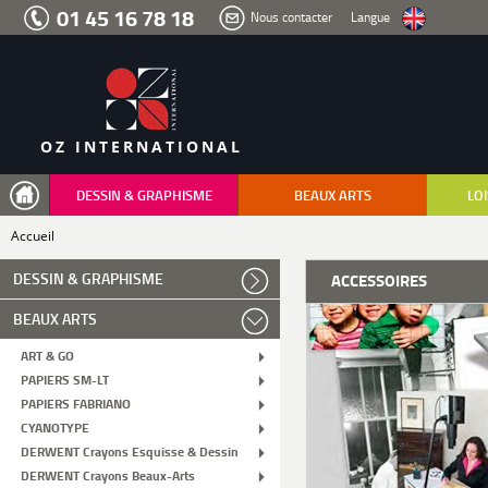
Aller
01 45 16 78 18
Nous contacter
Langue
au
menu
Aller
au
contenu
Aller
à
la
recherche
OZ INTERNATIONAL
DESSIN & GRAPHISME
BEAUX ARTS
LOI
Accueil
DESSIN & GRAPHISME
ACCESSOIRES
BEAUX ARTS
ART & GO
PAPIERS SM-LT
PAPIERS FABRIANO
CYANOTYPE
DERWENT Crayons Esquisse & Dessin
DERWENT Crayons Beaux-Arts