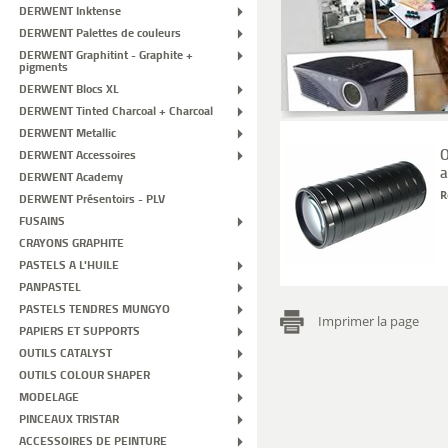
DERWENT Inktense
DERWENT Palettes de couleurs
DERWENT Graphitint - Graphite +
pigments
DERWENT Blocs XL
DERWENT Tinted Charcoal + Charcoal
DERWENT Metallic
O
DERWENT Accessoires
a
DERWENT Academy
R
DERWENT Présentoirs - PLV
FUSAINS
CRAYONS GRAPHITE
PASTELS A L'HUILE
PANPASTEL
PASTELS TENDRES MUNGYO
Imprimer la page
PAPIERS ET SUPPORTS
OUTILS CATALYST
OUTILS COLOUR SHAPER
MODELAGE
PINCEAUX TRISTAR
ACCESSOIRES DE PEINTURE