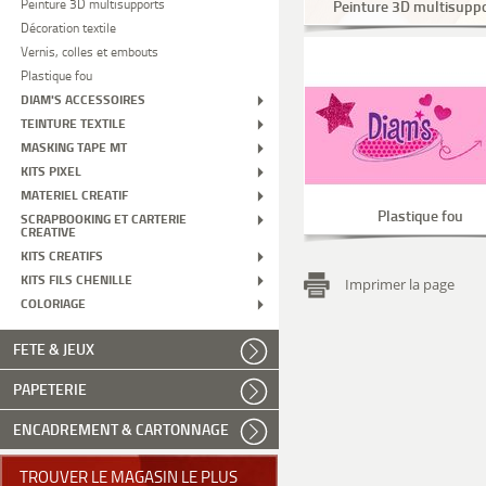
Peinture 3D multisupports
Peinture 3D multisupp
Décoration textile
Vernis, colles et embouts
Plastique fou
DIAM'S ACCESSOIRES
TEINTURE TEXTILE
MASKING TAPE MT
KITS PIXEL
MATERIEL CREATIF
Plastique fou
SCRAPBOOKING ET CARTERIE
CREATIVE
KITS CREATIFS
KITS FILS CHENILLE
Imprimer la page
COLORIAGE
FETE & JEUX
PAPETERIE
ENCADREMENT & CARTONNAGE
TROUVER LE MAGASIN LE PLUS