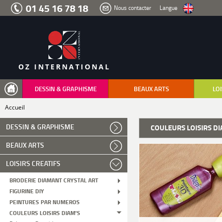
Aller
01 45 16 78 18
Nous contacter
Langue
au
menu
Aller
au
contenu
Aller
à
la
recherche
OZ INTERNATIONAL
DESSIN & GRAPHISME
BEAUX ARTS
LOI
Accueil
DESSIN & GRAPHISME
COULEURS LOISIRS DI
BEAUX ARTS
LOISIRS CREATIFS
BRODERIE DIAMANT CRYSTAL ART
FIGURINE DIY
PEINTURES PAR NUMEROS
COULEURS LOISIRS DIAM'S