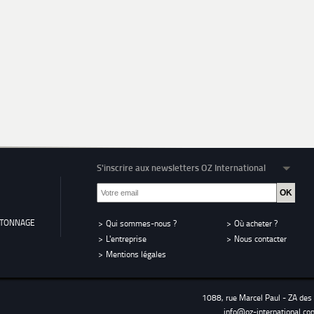
S'inscrire aux newsletters OZ International
RTONNAGE
Qui sommes-nous ?
Où acheter ?
L'entreprise
Nous contacter
Mentions légales
1088, rue Marcel Paul - ZA de
info@oz-international.co