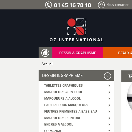
Aller
01 45 16 78 18
Nous contacter
au
menu
Aller
au
contenu
Aller
à
la
recherche
OZ INTERNATIONAL
DESSIN & GRAPHISME
BEAUX 
Accueil
DESSIN & GRAPHISME
T
TABLETTES GRAPHIQUES
MARQUEURS ACRYLIQUE
MARQUEURS A ALCOOL
PAPIERS POUR MARQUEURS
FEUTRES PIGMENTES A BASE EAU
MARQUEURS PEINTURE
ENCRES A ALCOOL
GO MANGA