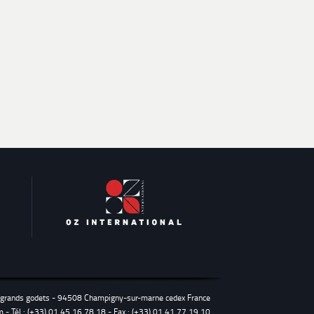
s grands godets - 94508 Champigny-sur-marne cedex France
m
- Tél : (+33) 01 45 16 78 18 - Fax : (+33) 01 41 77 19 10