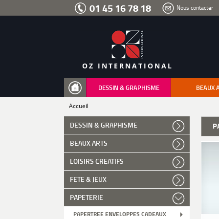
Aller
01 45 16 78 18
Nous contacter
au
menu
Aller
au
contenu
Aller
à
la
recherche
OZ INTERNATIONAL
DESSIN & GRAPHISME
BEAUX 
Accueil
DESSIN & GRAPHISME
P
BEAUX ARTS
LOISIRS CREATIFS
FETE & JEUX
PAPETERIE
PAPERTREE ENVELOPPES CADEAUX