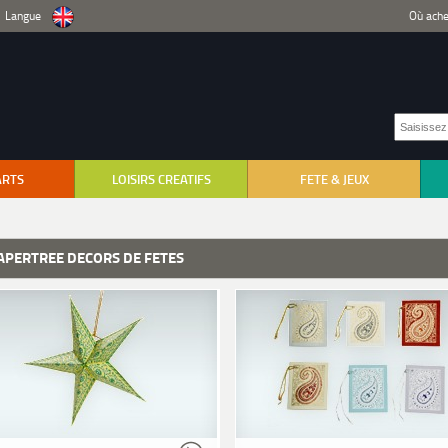
Langue
Où ache
ARTS
LOISIRS CREATIFS
FETE & JEUX
APERTREE DECORS DE FETES