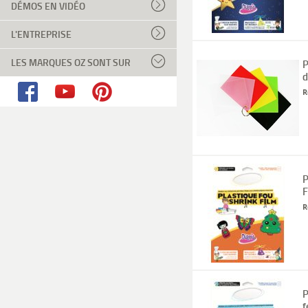
DÉMOS EN VIDÉO
L'ENTREPRISE
LES MARQUES OZ SONT SUR
P
d
R
P
F
R
P
f