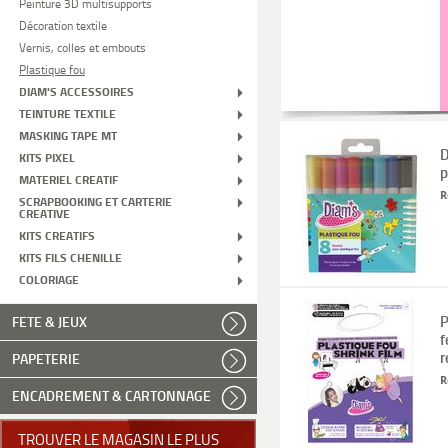
Peinture 3D multisupports
Décoration textile
Vernis, colles et embouts
Plastique fou
DIAM'S ACCESSOIRES
TEINTURE TEXTILE
MASKING TAPE MT
D
KITS PIXEL
p
MATERIEL CREATIF
R
SCRAPBOOKING ET CARTERIE
CREATIVE
KITS CREATIFS
KITS FILS CHENILLE
COLORIAGE
P
FETE & JEUX
f
r
PAPETERIE
R
ENCADREMENT & CARTONNAGE
TROUVER LE MAGASIN LE PLUS