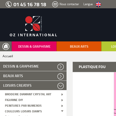
Aller
01 45 16 78 18
Nous contacter
Langue
au
menu
Aller
au
contenu
Aller
à
la
recherche
OZ INTERNATIONAL
DESSIN & GRAPHISME
BEAUX ARTS
LOI
Accueil
DESSIN & GRAPHISME
PLASTIQUE FOU
BEAUX ARTS
LOISIRS CREATIFS
BRODERIE DIAMANT CRYSTAL ART
FIGURINE DIY
PEINTURES PAR NUMEROS
COULEURS LOISIRS DIAM'S