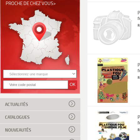
PROCHE DE CHEZ VOUS>
P
f
R
P
f
R
ACTUALITÉS
P
CATALOGUES
f
NOUVEAUTÉS
R