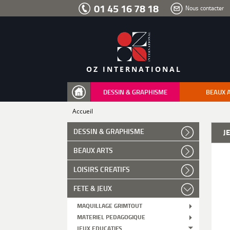
Aller
01 45 16 78 18
Nous contacter
au
menu
Aller
au
contenu
Aller
à
la
recherche
OZ INTERNATIONAL
DESSIN & GRAPHISME
BEAUX 
Accueil
DESSIN & GRAPHISME
J
BEAUX ARTS
LOISIRS CREATIFS
FETE & JEUX
MAQUILLAGE GRIMTOUT
MATERIEL PEDAGOGIQUE
JEUX EDUCATIFS