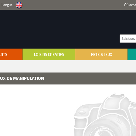
Langue
Où ache
ARTS
LOISIRS CREATIFS
FETE & JEUX
EUX DE MANIPULATION