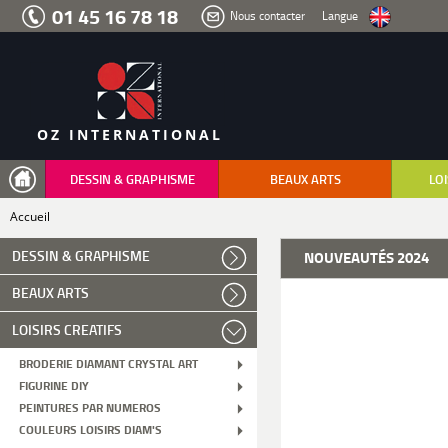
Aller
01 45 16 78 18
Nous contacter
Langue
au
menu
Aller
au
contenu
Aller
à
la
recherche
OZ INTERNATIONAL
DESSIN & GRAPHISME
BEAUX ARTS
LOI
Accueil
DESSIN & GRAPHISME
NOUVEAUTÉS 2024
BEAUX ARTS
LOISIRS CREATIFS
BRODERIE DIAMANT CRYSTAL ART
FIGURINE DIY
PEINTURES PAR NUMEROS
COULEURS LOISIRS DIAM'S