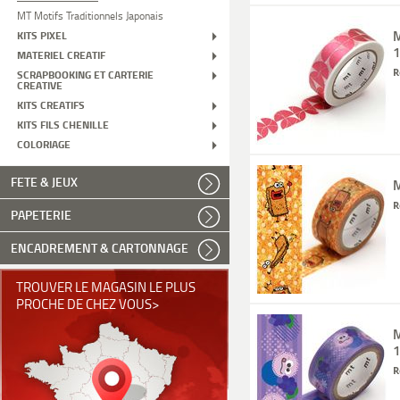
MT Motifs Traditionnels Japonais
M
KITS PIXEL
MATERIEL CREATIF
R
SCRAPBOOKING ET CARTERIE
CREATIVE
KITS CREATIFS
KITS FILS CHENILLE
COLORIAGE
FETE & JEUX
M
R
PAPETERIE
ENCADREMENT & CARTONNAGE
TROUVER LE MAGASIN LE PLUS
PROCHE DE CHEZ VOUS>
R