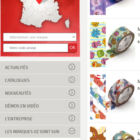
M
R
ACTUALITÉS
CATALOGUES
M
R
NOUVEAUTÉS
DÉMOS EN VIDÉO
L'ENTREPRISE
LES MARQUES OZ SONT SUR
M