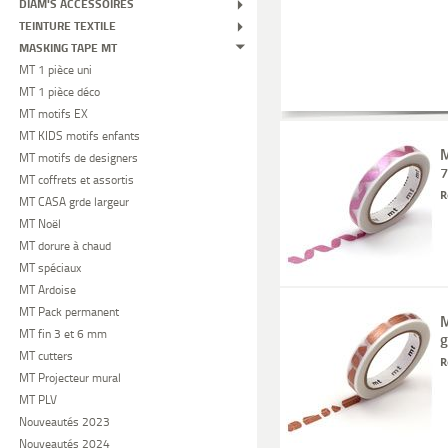
DIAM'S ACCESSOIRES
TEINTURE TEXTILE
MASKING TAPE MT
MT 1 pièce uni
MT 1 pièce déco
MT motifs EX
MT KIDS motifs enfants
M
MT motifs de designers
MT coffrets et assortis
R
MT CASA grde largeur
MT Noël
MT dorure à chaud
MT spéciaux
MT Ardoise
MT Pack permanent
M
MT fin 3 et 6 mm
g
MT cutters
R
MT Projecteur mural
MT PLV
Nouveautés 2023
Nouveautés 2024