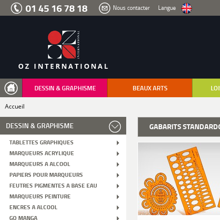
Aller
01 45 16 78 18
Nous contacter
Langue
au
menu
Aller
au
contenu
Aller
à
la
recherche
OZ INTERNATIONAL
DESSIN & GRAPHISME
BEAUX ARTS
LOI
Accueil
DESSIN & GRAPHISME
GABARITS STANDARD
TABLETTES GRAPHIQUES
MARQUEURS ACRYLIQUE
MARQUEURS A ALCOOL
PAPIERS POUR MARQUEURS
FEUTRES PIGMENTES A BASE EAU
MARQUEURS PEINTURE
ENCRES A ALCOOL
GO MANGA