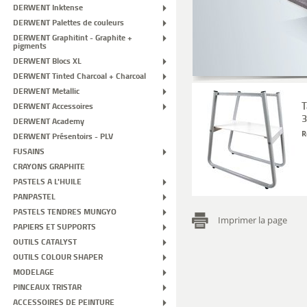
DERWENT Inktense
DERWENT Palettes de couleurs
DERWENT Graphitint - Graphite +
pigments
DERWENT Blocs XL
DERWENT Tinted Charcoal + Charcoal
DERWENT Metallic
T
DERWENT Accessoires
DERWENT Academy
R
DERWENT Présentoirs - PLV
FUSAINS
CRAYONS GRAPHITE
PASTELS A L'HUILE
PANPASTEL
PASTELS TENDRES MUNGYO
Imprimer la page
PAPIERS ET SUPPORTS
OUTILS CATALYST
OUTILS COLOUR SHAPER
MODELAGE
PINCEAUX TRISTAR
ACCESSOIRES DE PEINTURE