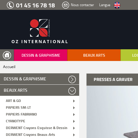
Aller
01 45 16 78 18
Nous contacter
Langue
au
menu
Aller
au
contenu
Aller
à
la
recherche
OZ INTERNATIONAL
DESSIN & GRAPHISME
BEAUX ARTS
LOI
Accueil
DESSIN & GRAPHISME
PRESSES A GRAVER
BEAUX ARTS
ART & GO
PAPIERS SM-LT
PAPIERS FABRIANO
CYANOTYPE
DERWENT Crayons Esquisse & Dessin
DERWENT Crayons Beaux-Arts