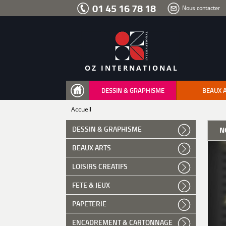
Aller
01 45 16 78 18
Nous contacter
au
menu
Aller
au
contenu
Aller
à
la
recherche
OZ INTERNATIONAL
DESSIN & GRAPHISME
BEAUX 
Accueil
DESSIN & GRAPHISME
N
BEAUX ARTS
LOISIRS CREATIFS
FETE & JEUX
PAPETERIE
ENCADREMENT & CARTONNAGE