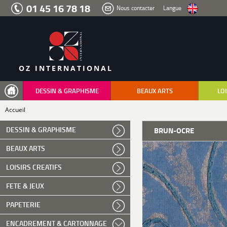
Aller
01 45 16 78 18
Nous contacter
Langue
au
menu
Aller
au
contenu
Aller
à
la
recherche
OZ INTERNATIONAL
DESSIN & GRAPHISME
BEAUX ARTS
LOI
Accueil
DESSIN & GRAPHISME
BRUN-OCRE
BEAUX ARTS
LOISIRS CREATIFS
FETE & JEUX
PAPETERIE
ENCADREMENT & CARTONNAGE