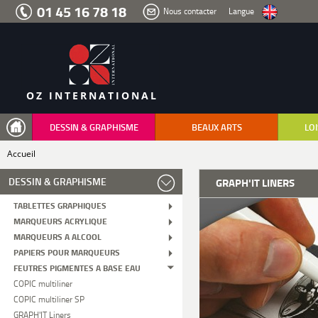
Aller
01 45 16 78 18
Nous contacter
Langue
au
menu
Aller
au
contenu
Aller
à
la
recherche
OZ INTERNATIONAL
DESSIN & GRAPHISME
BEAUX ARTS
LOI
Accueil
DESSIN & GRAPHISME
GRAPH'IT LINERS
TABLETTES GRAPHIQUES
MARQUEURS ACRYLIQUE
MARQUEURS A ALCOOL
PAPIERS POUR MARQUEURS
FEUTRES PIGMENTES A BASE EAU
COPIC multiliner
COPIC multiliner SP
GRAPH'IT Liners