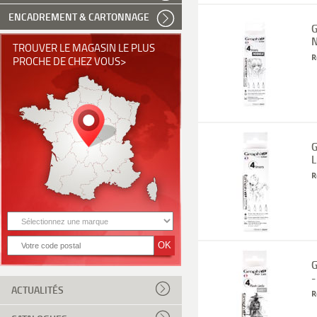
ENCADREMENT & CARTONNAGE
G
N
TROUVER LE MAGASIN LE PLUS
R
PROCHE DE CHEZ VOUS>
G
L
R
G
-
ACTUALITÉS
R