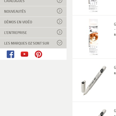
CATALOGUES
NOUVEAUTÉS
DÉMOS EN VIDÉO
G
L'ENTREPRISE
R
LES MARQUES OZ SONT SUR
G
R
G