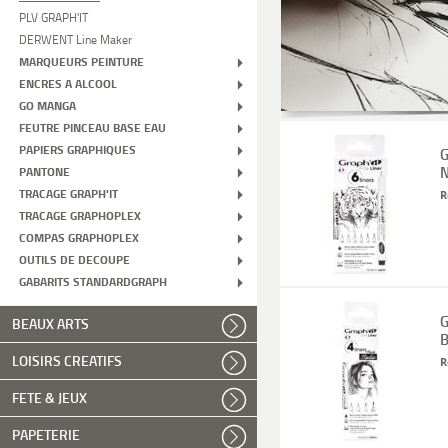
PLV GRAPH'IT
DERWENT Line Maker
MARQUEURS PEINTURE
ENCRES A ALCOOL
GO MANGA
FEUTRE PINCEAU BASE EAU
PAPIERS GRAPHIQUES
G
N
PANTONE
TRACAGE GRAPH'IT
R
TRACAGE GRAPHOPLEX
COMPAS GRAPHOPLEX
OUTILS DE DECOUPE
GABARITS STANDARDGRAPH
G
BEAUX ARTS
B
LOISIRS CREATIFS
R
FETE & JEUX
PAPETERIE