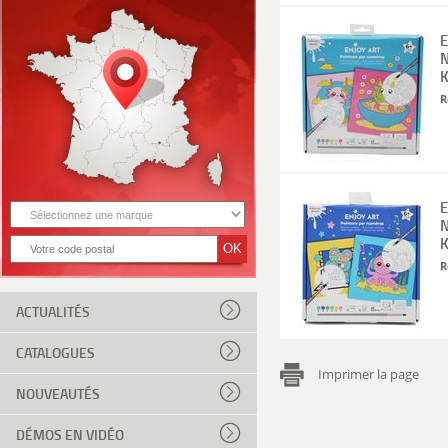
E
N
K
R
E
N
K
R
ACTUALITÉS
CATALOGUES
Imprimer la page
NOUVEAUTÉS
DÉMOS EN VIDÉO