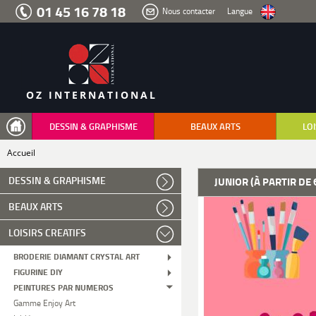
Aller
01 45 16 78 18
Nous contacter
Langue
au
menu
Aller
au
contenu
Aller
à
la
recherche
OZ INTERNATIONAL
DESSIN & GRAPHISME
BEAUX ARTS
LOI
Accueil
DESSIN & GRAPHISME
JUNIOR (À PARTIR DE 
BEAUX ARTS
LOISIRS CREATIFS
BRODERIE DIAMANT CRYSTAL ART
FIGURINE DIY
PEINTURES PAR NUMEROS
Gamme Enjoy Art