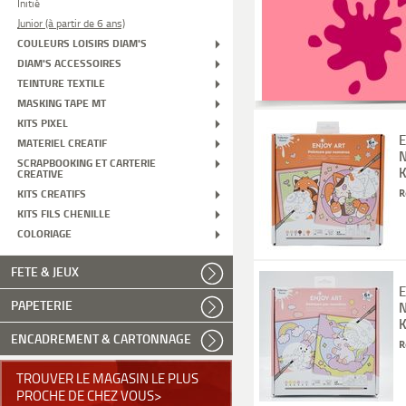
Initié
Junior (à partir de 6 ans)
COULEURS LOISIRS DIAM'S
DIAM'S ACCESSOIRES
TEINTURE TEXTILE
MASKING TAPE MT
KITS PIXEL
E
MATERIEL CREATIF
N
SCRAPBOOKING ET CARTERIE
K
CREATIVE
KITS CREATIFS
R
KITS FILS CHENILLE
COLORIAGE
FETE & JEUX
E
PAPETERIE
N
K
ENCADREMENT & CARTONNAGE
R
TROUVER LE MAGASIN LE PLUS
PROCHE DE CHEZ VOUS>