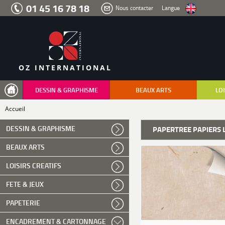
Aller
01 45 16 78 18
Nous contacter
Langue
au
menu
Aller
au
contenu
Aller
à
la
recherche
OZ INTERNATIONAL
DESSIN & GRAPHISME
BEAUX ARTS
LOI
Accueil
DESSIN & GRAPHISME
PAPERTREE PAPIERS 
BEAUX ARTS
LOISIRS CREATIFS
FETE & JEUX
PAPETERIE
ENCADREMENT & CARTONNAGE