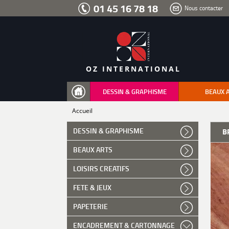
Aller
01 45 16 78 18
Nous contacter
au
menu
Aller
au
contenu
Aller
à
la
recherche
OZ INTERNATIONAL
DESSIN & GRAPHISME
BEAUX 
Accueil
DESSIN & GRAPHISME
B
BEAUX ARTS
LOISIRS CREATIFS
FETE & JEUX
PAPETERIE
ENCADREMENT & CARTONNAGE