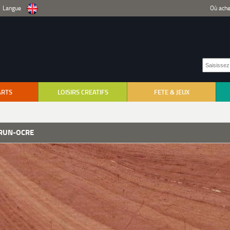
Langue
Où ache
ARTS
LOISIRS CREATIFS
FETE & JEUX
RUN-OCRE