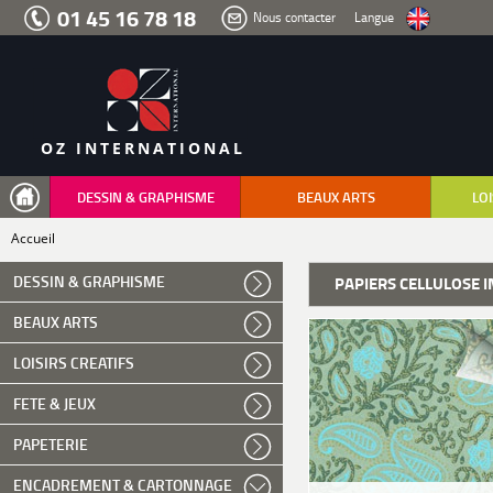
Aller
01 45 16 78 18
Nous contacter
Langue
au
menu
Aller
au
contenu
Aller
à
la
recherche
OZ INTERNATIONAL
DESSIN & GRAPHISME
BEAUX ARTS
LOI
Accueil
DESSIN & GRAPHISME
PAPIERS CELLULOSE 
BEAUX ARTS
LOISIRS CREATIFS
FETE & JEUX
PAPETERIE
ENCADREMENT & CARTONNAGE