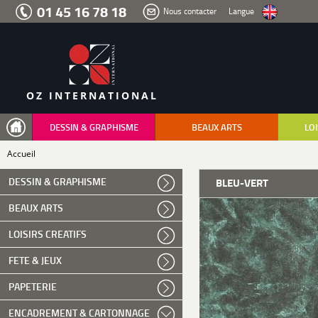
Aller
01 45 16 78 18
Nous contacter
Langue
au
menu
Aller
au
contenu
Aller
à
la
recherche
OZ INTERNATIONAL
DESSIN & GRAPHISME
BEAUX ARTS
LOI
Accueil
DESSIN & GRAPHISME
BLEU-VERT
BEAUX ARTS
LOISIRS CREATIFS
FETE & JEUX
PAPETERIE
ENCADREMENT & CARTONNAGE