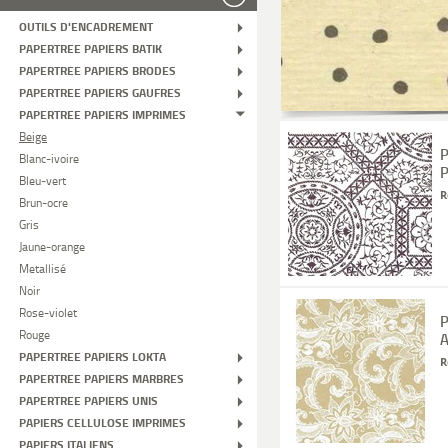
OUTILS D'ENCADREMENT
PAPERTREE PAPIERS BATIK
PAPERTREE PAPIERS BRODES
PAPERTREE PAPIERS GAUFRES
PAPERTREE PAPIERS IMPRIMES
Beige
P
Blanc-ivoire
P
Bleu-vert
R
Brun-ocre
Gris
Jaune-orange
Metallisé
Noir
Rose-violet
P
Rouge
A
PAPERTREE PAPIERS LOKTA
R
PAPERTREE PAPIERS MARBRES
PAPERTREE PAPIERS UNIS
PAPIERS CELLULOSE IMPRIMES
PAPIERS ITALIENS