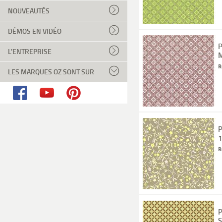
NOUVEAUTÉS
DÉMOS EN VIDÉO
P
L'ENTREPRISE
M
R
LES MARQUES OZ SONT SUR
P
1
R
P
S