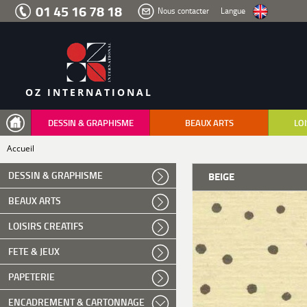
Aller
01 45 16 78 18
Nous contacter
Langue
au
menu
Aller
au
contenu
Aller
à
la
recherche
OZ INTERNATIONAL
DESSIN & GRAPHISME
BEAUX ARTS
LOI
Accueil
DESSIN & GRAPHISME
BEIGE
BEAUX ARTS
LOISIRS CREATIFS
FETE & JEUX
PAPETERIE
ENCADREMENT & CARTONNAGE