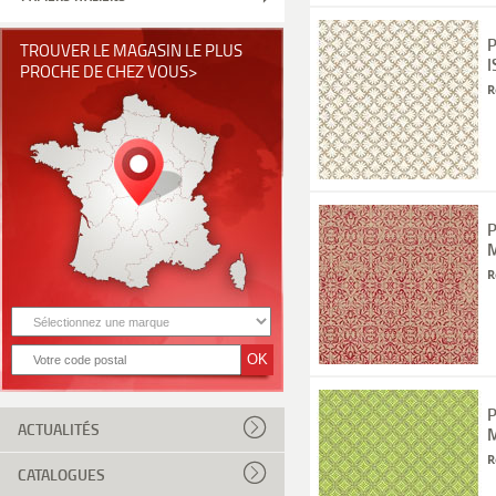
P
TROUVER LE MAGASIN LE PLUS
I
PROCHE DE CHEZ VOUS>
R
P
M
R
P
ACTUALITÉS
M
R
CATALOGUES