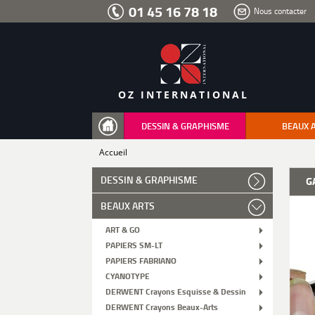
Aller
01 45 16 78 18
Nous contacter
au
menu
Aller
au
contenu
Aller
à
la
recherche
OZ INTERNATIONAL
DESSIN & GRAPHISME
BEAUX 
Accueil
DESSIN & GRAPHISME
G
BEAUX ARTS
ART & GO
PAPIERS SM-LT
PAPIERS FABRIANO
CYANOTYPE
DERWENT Crayons Esquisse & Dessin
DERWENT Crayons Beaux-Arts