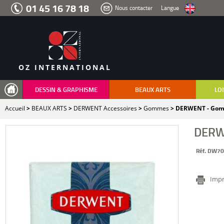
Aller
01 45 16 78 18
Nous contacter
Langue
au
menu
Aller
au
contenu
Aller
à
la
recherche
OZ INTERNATIONAL
DESSIN & GRAPHISME
BEAUX ARTS
LOI
Accueil
>
BEAUX ARTS
>
DERWENT Accessoires
>
Gommes
> DERWENT - Gom
DERW
Réf. DW7
Impr