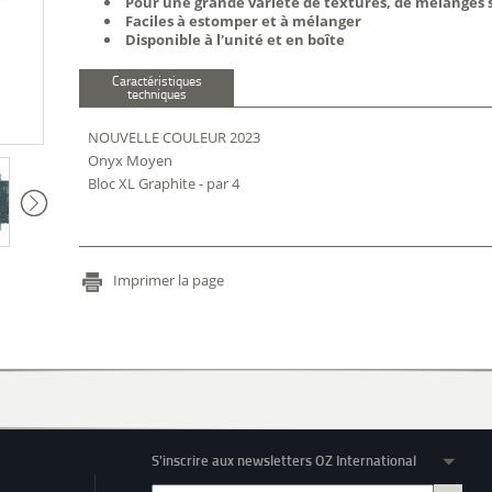
Pour une grande variété de textures, de mélanges s
Faciles à estomper et à mélanger
Disponible à l'unité et en boîte
Caractéristiques
techniques
NOUVELLE COULEUR 2023
Onyx Moyen
Bloc XL Graphite - par 4
Imprimer la page
S'inscrire aux newsletters OZ International