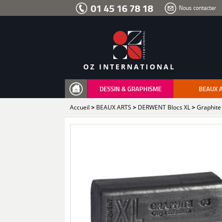
Aller
01 45 16 78 18
Nous contacter
au
menu
Aller
au
contenu
Aller
à
la
recherche
OZ INTERNATIONAL
DESSIN & GRAPHISME
BEAUX 
Accueil
>
BEAUX ARTS
>
DERWENT Blocs XL
>
Graphite