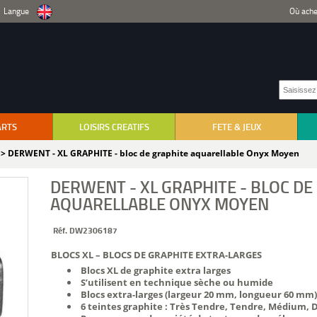
Langue
Où ache
ARTS
LOISIRS CREATIFS
FETE & JEUX
> DERWENT - XL GRAPHITE - bloc de graphite aquarellable Onyx Moyen
DERWENT - XL GRAPHITE - BLOC DE
AQUARELLABLE ONYX MOYEN
Réf. DW2306187
BLOCS XL – BLOCS DE GRAPHITE EXTRA-LARGES
Blocs XL de graphite extra larges
S’utilisent en technique sèche ou humide
Blocs extra-larges (largeur 20 mm, longueur 60 mm)
6 teintes graphite : Très Tendre, Tendre, Médium,