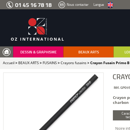
Aller
01 45 16 78 18
Nous contacter
Langue
au
menu
Aller
au
contenu
Aller
à
la
recherche
OZ INTERNATIONAL
DESSIN & GRAPHISME
BEAUX ARTS
LOI
Accueil
>
BEAUX ARTS
>
FUSAINS
>
Crayons fusains
> Crayon Fusain Primo B
CRAY
Réf. GP05
Crayon po
charbon 
Carac
te
Noire in