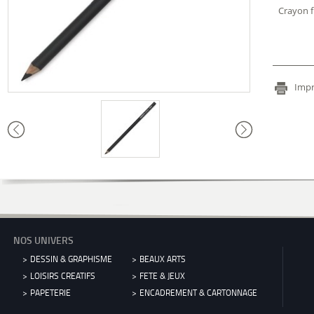
Crayon f
Impr
NOS UNIVERS
DESSIN & GRAPHISME
BEAUX ARTS
LOISIRS CREATIFS
FETE & JEUX
PAPETERIE
ENCADREMENT & CARTONNAGE