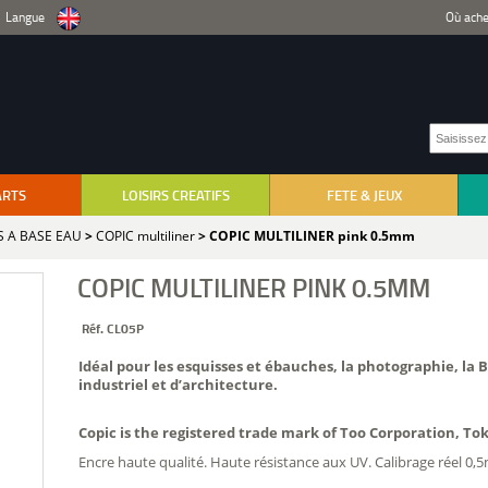
Langue
Où ache
ARTS
LOISIRS CREATIFS
FETE & JEUX
 A BASE EAU
>
COPIC multiliner
> COPIC MULTILINER pink 0.5mm
COPIC MULTILINER PINK 0.5MM
Réf. CL05P
Idéal pour les esquisses et ébauches, la photographie, la B
industriel et d’architecture.
Copic is the registered trade mark of Too Corporation, To
Encre haute qualité. Haute résistance aux UV. Calibrage réel 0,