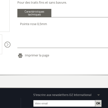
Pour des traits fins et sans bavure.
Caractéristiques
techniques
Pointe rose 0,5mm
Imprimer la page
S'inscrire aux newsletters OZ International