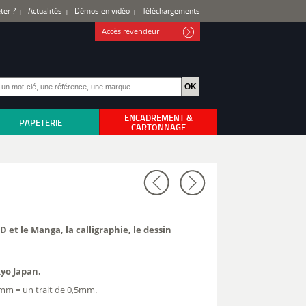
ter ?
Actualités
Démos en vidéo
Téléchargements
Accès revendeur
ENCADREMENT &
PAPETERIE
CARTONNAGE
D et le Manga, la calligraphie, le dessin
kyo Japan.
5mm = un trait de 0,5mm.