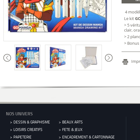
4 modèle
Le kit
G
> 5 véri
clair, or
> 2 plan
> Bonus 
Impr
NOS UNIVERS
DESSIN & GRAPHISME
BEAUX ARTS
LOISIRS CREATIFS
FETE & JEUX
PAPETERIE
ENCADREMENT & CARTONNAGE