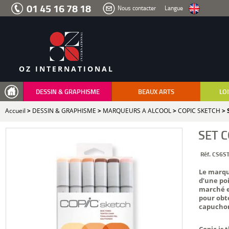
Aller
01 45 16 78 18
Nous contacter
Langue
au
menu
Aller
au
contenu
Aller
à
la
recherche
OZ INTERNATIONAL
DESSIN & GRAPHISME
BEAUX ARTS
LOI
Accueil
>
DESSIN & GRAPHISME
>
MARQUEURS A ALCOOL
>
COPIC SKETCH
> 
SET 
Réf. CS6S
Le marque
d’une po
marché en
pour obte
capuchon