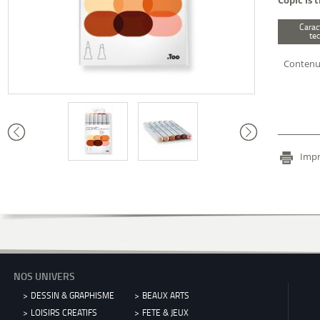
Copic is 
Carac
te
Contenu 
Impr
NOS UNIVERS
DESSIN & GRAPHISME
BEAUX ARTS
LOISIRS CREATIFS
FETE & JEUX