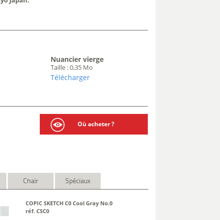
kyo Japan.
Nuancier vierge
Taille : 0,35 Mo
Télécharger
Où acheter ?
Chair
Spéciaux
COPIC SKETCH C0 Cool Gray No.0
réf. CSC0