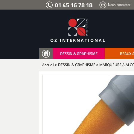
Aller
01 45 16 78 18
Nous contacter
au
menu
Aller
au
contenu
Aller
à
la
recherche
OZ INTERNATIONAL
DESSIN & GRAPHISME
BEAUX 
Accueil
>
DESSIN & GRAPHISME
>
MARQUEURS A ALC