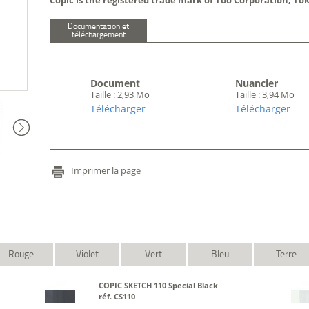
Copic is the registered trade mark of Too Corporation, To
Documentation et
téléchargement
Document
Nuancier
Taille : 2,93 Mo
Taille : 3,94 Mo
Télécharger
Télécharger
Imprimer la page
Rouge
Violet
Vert
Bleu
Terre
COPIC SKETCH 110 Special Black
réf. CS110