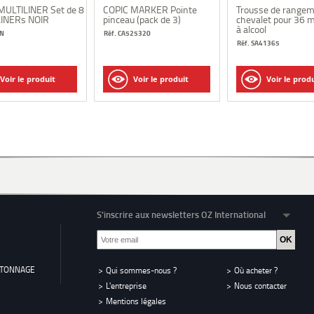
MULTILINER Set de 8
COPIC MARKER Pointe
Trousse de range
INERs NOIR
pinceau (pack de 3)
chevalet pour 36 
à alcool
SN
Réf. CA525320
Réf. SA41365
Voir le produit
Voir le produit
Voir le prod
S'inscrire aux newsletters OZ International
RTONNAGE
Qui sommes-nous ?
Où acheter ?
L'entreprise
Nous contacter
Mentions légales