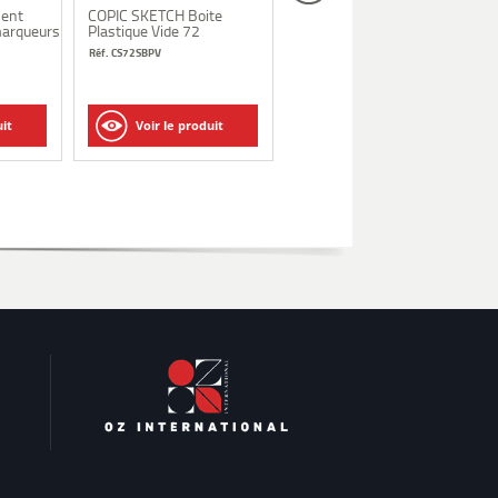
ment
COPIC SKETCH Boite
COPIC Air-Adapteur
marqueurs
Plastique Vide 72
Réf. CA801028
Réf. CS72SBPV
uit
Voir le produit
Voir le produit