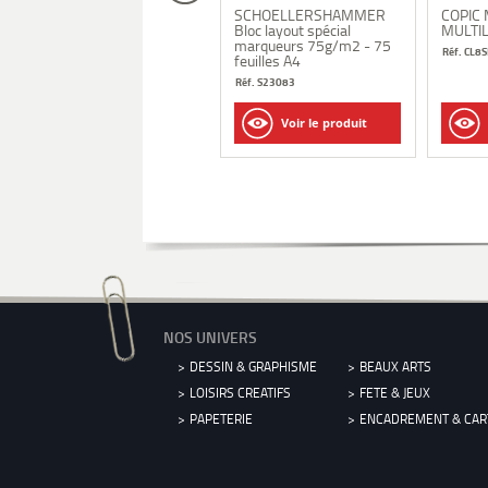
COPIC Air-Grip
SCHOELLERSHAMMER
COPIC 
Bloc layout spécial
MULTIL
Réf. CA801027
marqueurs 75g/m2 - 75
Réf. CL8
feuilles A4
Réf. S23083
Voir le produit
Voir le produit
NOS UNIVERS
DESSIN & GRAPHISME
BEAUX ARTS
LOISIRS CREATIFS
FETE & JEUX
PAPETERIE
ENCADREMENT & CA