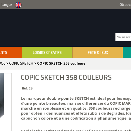
Langue
Où ache
ARTS
LOISIRS CREATIFS
FETE & JEUX
OOL
>
COPIC SKETCH
> COPIC SKETCH 358 couleurs
COPIC SKETCH 358 COULEURS
Réf. CS
Le marqueur double-pointe SKETCH est idéal pour les esquis
d’une pointe biseautée, mais se différencie du COPIC MAR
marché en souplesse et en qualité. 358 couleurs rechargeab
pour obtenir des nuances et effets subtils de dégradés. Id
capuchon coloré et à une codification alphanumérique lar