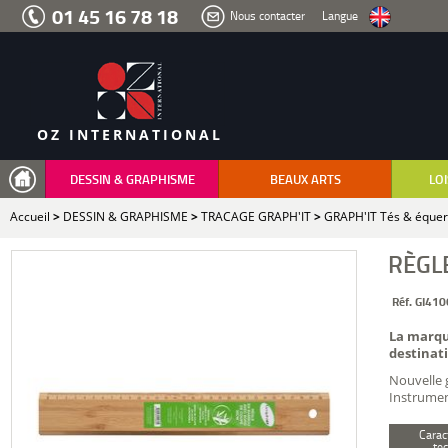
Aller
01 45 16 78 18
Nous contacter
Langue
au
menu
Aller
au
contenu
Aller
à
la
recherche
OZ INTERNATIONAL
DESSIN & GRAPHISME
BEAUX ARTS
LOI
Accueil
>
DESSIN & GRAPHISME
>
TRACAGE GRAPH'IT
>
GRAPH'IT Tés & équer
RÈGL
Réf. GI41
La marqu
destinati
Nouvelle 
Instrumen
Carac
te