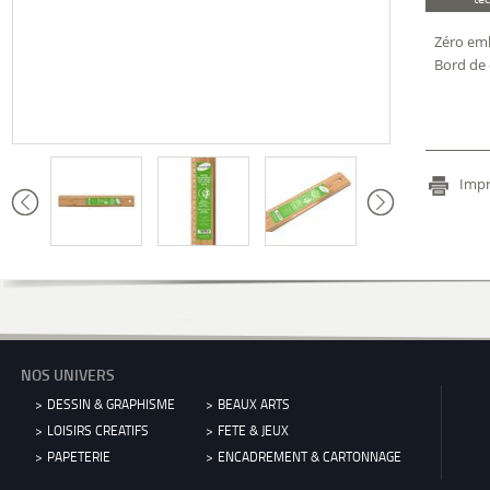
Zéro emb
Bord de 
Impr
NOS UNIVERS
DESSIN & GRAPHISME
BEAUX ARTS
LOISIRS CREATIFS
FETE & JEUX
PAPETERIE
ENCADREMENT & CARTONNAGE