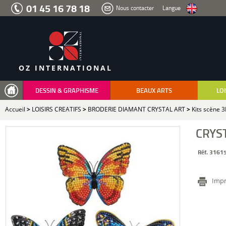
Aller
01 45 16 78 18
Nous contacter
Langue
au
menu
Aller
au
contenu
Aller
à
la
recherche
OZ INTERNATIONAL
DESSIN & GRAPHISME
BEAUX ARTS
LOI
Accueil
>
LOISIRS CREATIFS
>
BRODERIE DIAMANT CRYSTAL ART
>
Kits scène 
CRYS
Réf. 3161
Impr