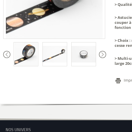
>
Qualité
>
Astuci
couper à 
fonction
>
Choix
:
cesse re
>
Multi-
large 20c
Impr
NOS UNIVERS