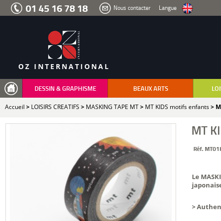
Aller
01 45 16 78 18
Nous contacter
Langue
au
menu
Aller
au
contenu
Aller
à
la
recherche
OZ INTERNATIONAL
DESSIN & GRAPHISME
BEAUX ARTS
LOI
Accueil
>
LOISIRS CREATIFS
>
MASKING TAPE MT
>
MT KIDS motifs enfants
> M
MT KI
Réf. MT01
Le MASKIN
japonais
>
Authen