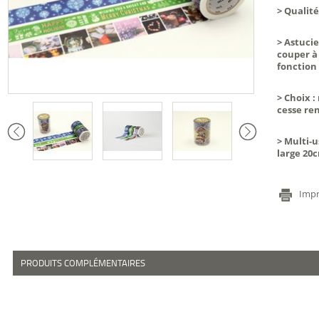
>
Qualité
>
Astuci
couper à 
fonction
>
Choix
:
cesse re
>
Multi-
large 20c
Impr
PRODUITS COMPLÉMENTAIRES