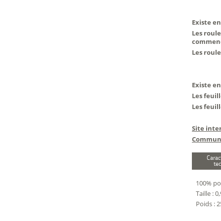
Existe en
Les roule
commence
Les roul
Existe en
Les feuil
Les feuil
Site inte
Communa
Carac
te
100% po
Taille : 
Poids : 