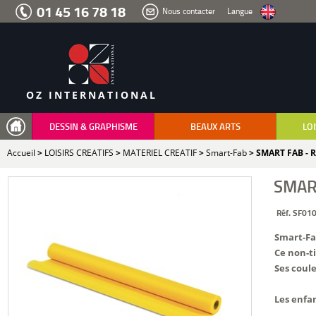
Aller
01 45 16 78 18
Nous contacter
Langue
au
menu
Aller
au
contenu
Aller
à
la
recherche
OZ INTERNATIONAL
DESSIN & GRAPHISME
BEAUX ARTS
LOI
Accueil
>
LOISIRS CREATIFS
>
MATERIEL CREATIF
>
Smart-Fab
> SMART FAB - 
SMAR
Réf. SF01
Smart-Fab
Ce non-ti
Ses coule
Les enfan