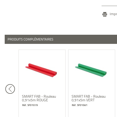
Impr
PRODUITS COMPLÉMENTAIRES
leau
SMART FAB - Rouleau
SMART FAB - Rouleau
0,91x5m ROUGE
0,91x5m VERT
Réf. SF01079
Réf. SF01081