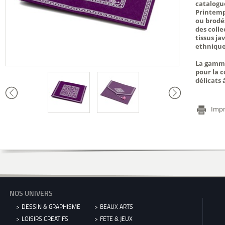
catalogu
Printemps
ou brodés
des colle
tissus ja
ethnique 
La gamme
pour la 
délicats 
Impr
NOS UNIVERS
DESSIN & GRAPHISME
BEAUX ARTS
LOISIRS CREATIFS
FETE & JEUX